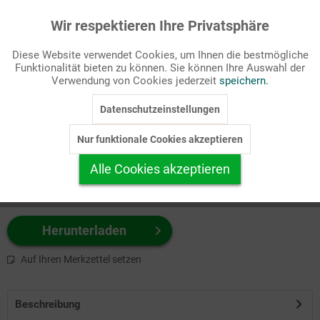
Wir respektieren Ihre Privatsphäre
Aktiv
Funktionale
Passende Stichworte
Diese Website verwendet Cookies, um Ihnen die bestmögliche
Kirchengeschichte
Funktionalität bieten zu können. Sie können Ihre Auswahl der
Inaktiv
Marketing
Verwendung von Cookies jederzeit
speichern.
Wählen Sie
hier
zuerst Ihr Produktformat aus.
Datenschutzeinstellungen
Inaktiv
Tracking
z.B. Farbe-Grafik, Schwarz-Weiß-Grafik, mit/ohne Text ...
Nur funktionale Cookies akzeptieren
Inaktiv
Personalisierung
Alle Cookies akzeptieren
Inaktiv
Service
Herunterladen
Auf Ihren Merkzettel setzen
Beschreibung