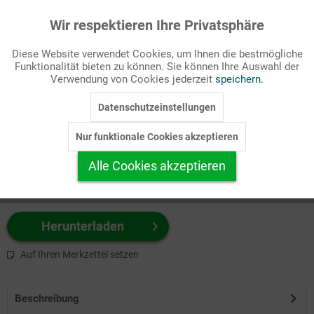
Wir respektieren Ihre Privatsphäre
Aktiv
Funktionale
Passende Stichworte
Diese Website verwendet Cookies, um Ihnen die bestmögliche
Bibel, Gesellschaft/Politik
Funktionalität bieten zu können. Sie können Ihre Auswahl der
Inaktiv
Marketing
Verwendung von Cookies jederzeit
speichern.
Wählen Sie
hier
zuerst Ihr Produktformat aus.
Datenschutzeinstellungen
Inaktiv
Tracking
z.B. Farbe-Grafik, Schwarz-Weiß-Grafik, mit/ohne Text ...
Nur funktionale Cookies akzeptieren
Inaktiv
Personalisierung
Alle Cookies akzeptieren
Inaktiv
Service
Herunterladen
Auf Ihren Merkzettel setzen
Beschreibung