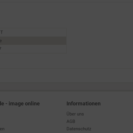
NT
e
7
de - image online
Informationen
Über uns
AGB
den
Datenschutz