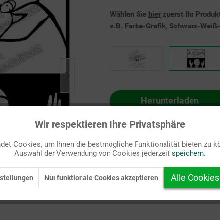
Wählen Sie
hier
zuerst Ihr Produk
z.B. Farbe-Grafik, Schwarz-Weiß-G
Herunterladen
Auf Ihren Merkzettel setzen
Wir respektieren Ihre Privatsphäre
et Cookies, um Ihnen die bestmögliche Funktionalität bieten zu k
Auswahl der Verwendung von Cookies jederzeit
speichern.
Alle Cookies
stellungen
Nur funktionale Cookies akzeptieren