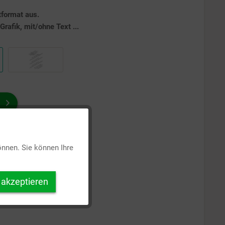
tformat aus.
rafik, mit/ohne Text ...
Aktiv
önnen. Sie können Ihre
Inaktiv
 akzeptieren
Inaktiv
Inaktiv