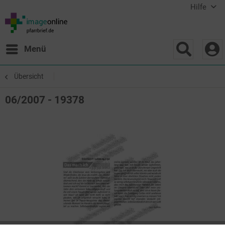
Hilfe
Menü
Übersicht
06/2007 - 19378