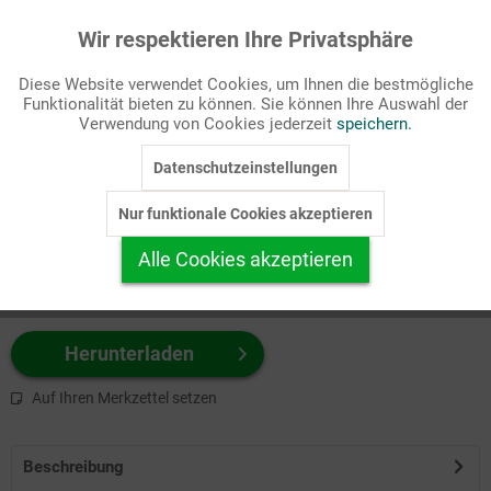
Wir respektieren Ihre Privatsphäre
Aktiv
Funktionale
Passende Stichworte
Diese Website verwendet Cookies, um Ihnen die bestmögliche
Bibel, Meditation
Funktionalität bieten zu können. Sie können Ihre Auswahl der
Inaktiv
Marketing
Verwendung von Cookies jederzeit
speichern.
Wählen Sie
hier
zuerst Ihr Produktformat aus.
Datenschutzeinstellungen
Inaktiv
Tracking
z.B. Farbe-Grafik, Schwarz-Weiß-Grafik, mit/ohne Text ...
Nur funktionale Cookies akzeptieren
Inaktiv
Personalisierung
Alle Cookies akzeptieren
Inaktiv
Service
Herunterladen
Auf Ihren Merkzettel setzen
Beschreibung