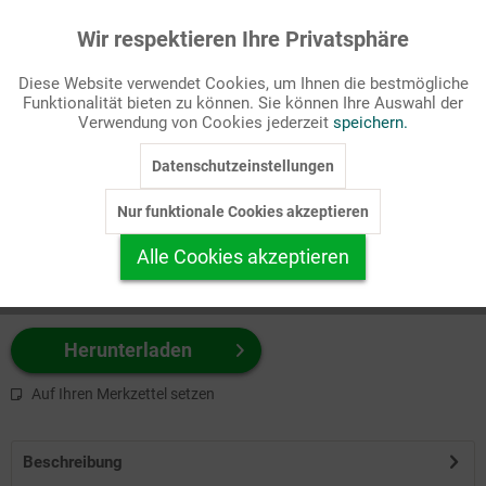
Wir respektieren Ihre Privatsphäre
Aktiv
Funktionale
Passende Stichworte
Diese Website verwendet Cookies, um Ihnen die bestmögliche
Bibel, NT
Funktionalität bieten zu können. Sie können Ihre Auswahl der
Inaktiv
Marketing
Verwendung von Cookies jederzeit
speichern.
Wählen Sie
hier
zuerst Ihr Produktformat aus.
Datenschutzeinstellungen
Inaktiv
Tracking
z.B. Farbe-Grafik, Schwarz-Weiß-Grafik, mit/ohne Text ...
Nur funktionale Cookies akzeptieren
Inaktiv
Personalisierung
Alle Cookies akzeptieren
Inaktiv
Service
Herunterladen
Auf Ihren Merkzettel setzen
Beschreibung