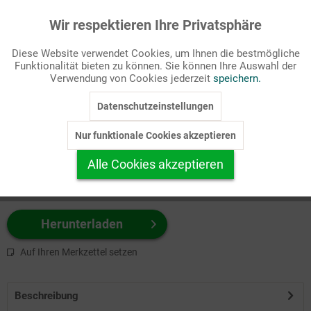
Wir respektieren Ihre Privatsphäre
Aktiv
Funktionale
Passende Stichworte
Diese Website verwendet Cookies, um Ihnen die bestmögliche
Kirche
Funktionalität bieten zu können. Sie können Ihre Auswahl der
Inaktiv
Marketing
Verwendung von Cookies jederzeit
speichern.
Wählen Sie
hier
zuerst Ihr Produktformat aus.
Datenschutzeinstellungen
Inaktiv
Tracking
z.B. Farbe-Grafik, Schwarz-Weiß-Grafik, mit/ohne Text ...
Nur funktionale Cookies akzeptieren
Inaktiv
Personalisierung
Alle Cookies akzeptieren
Inaktiv
Service
Herunterladen
Auf Ihren Merkzettel setzen
Beschreibung