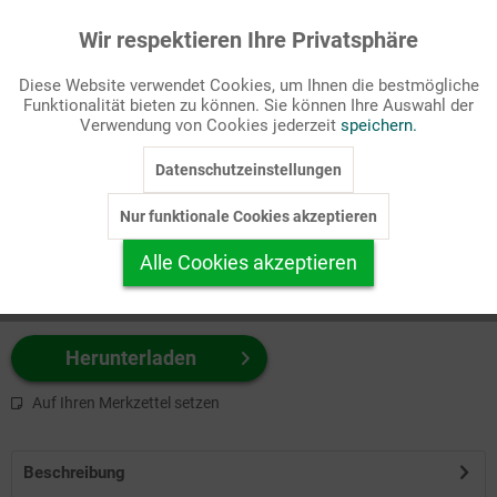
Wir respektieren Ihre Privatsphäre
Aktiv
Funktionale
Passende Stichworte
Diese Website verwendet Cookies, um Ihnen die bestmögliche
Kirche
Funktionalität bieten zu können. Sie können Ihre Auswahl der
Inaktiv
Marketing
Verwendung von Cookies jederzeit
speichern.
Wählen Sie
hier
zuerst Ihr Produktformat aus.
Datenschutzeinstellungen
Inaktiv
Tracking
z.B. Farbe-Grafik, Schwarz-Weiß-Grafik, mit/ohne Text ...
Nur funktionale Cookies akzeptieren
Inaktiv
Personalisierung
Alle Cookies akzeptieren
Inaktiv
Service
Herunterladen
Auf Ihren Merkzettel setzen
Beschreibung