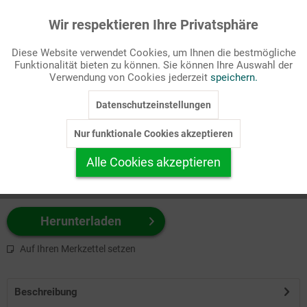
Wir respektieren Ihre Privatsphäre
Aktiv
Funktionale
Passende Stichworte
Diese Website verwendet Cookies, um Ihnen die bestmögliche
Kirche
Funktionalität bieten zu können. Sie können Ihre Auswahl der
Inaktiv
Marketing
Verwendung von Cookies jederzeit
speichern.
Wählen Sie
hier
zuerst Ihr Produktformat aus.
Datenschutzeinstellungen
Inaktiv
Tracking
z.B. Farbe-Grafik, Schwarz-Weiß-Grafik, mit/ohne Text ...
Nur funktionale Cookies akzeptieren
Inaktiv
Personalisierung
Alle Cookies akzeptieren
Inaktiv
Service
Herunterladen
Auf Ihren Merkzettel setzen
Beschreibung