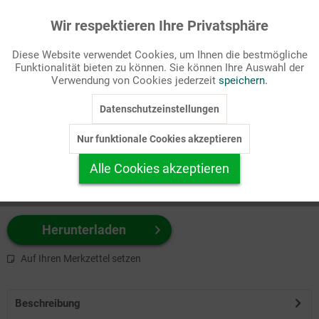
Wir respektieren Ihre Privatsphäre
Aktiv
Funktionale
Passende Stichworte
Diese Website verwendet Cookies, um Ihnen die bestmögliche
Kirche
Funktionalität bieten zu können. Sie können Ihre Auswahl der
Inaktiv
Marketing
Verwendung von Cookies jederzeit
speichern.
Wählen Sie
hier
zuerst Ihr Produktformat aus.
Datenschutzeinstellungen
Inaktiv
Tracking
z.B. Farbe-Grafik, Schwarz-Weiß-Grafik, mit/ohne Text ...
Nur funktionale Cookies akzeptieren
Inaktiv
Personalisierung
Alle Cookies akzeptieren
Inaktiv
Service
Herunterladen
Auf Ihren Merkzettel setzen
Beschreibung