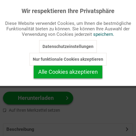
Wir respektieren Ihre Privatsphäre
Aktiv
Funktionale
Passende Stichworte
Diese Website verwendet Cookies, um Ihnen die bestmögliche
Kirche
Funktionalität bieten zu können. Sie können Ihre Auswahl der
Inaktiv
Marketing
Verwendung von Cookies jederzeit
speichern.
Wählen Sie
hier
zuerst Ihr Produktformat aus.
Datenschutzeinstellungen
Inaktiv
Tracking
z.B. Farbe-Grafik, Schwarz-Weiß-Grafik, mit/ohne Text ...
Nur funktionale Cookies akzeptieren
Inaktiv
Personalisierung
Alle Cookies akzeptieren
Inaktiv
Service
Herunterladen
Auf Ihren Merkzettel setzen
Beschreibung