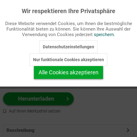
Wir respektieren Ihre Privatsphäre
Aktiv
Funktionale
Passende Stichworte
Diese Website verwendet Cookies, um Ihnen die bestmögliche
Gebetsmeinung
Funktionalität bieten zu können. Sie können Ihre Auswahl der
Inaktiv
Marketing
Verwendung von Cookies jederzeit
speichern.
Wählen Sie
hier
zuerst Ihr Produktformat aus.
Datenschutzeinstellungen
Inaktiv
Tracking
z.B. Farbe-Grafik, Schwarz-Weiß-Grafik, mit/ohne Text ...
Nur funktionale Cookies akzeptieren
Inaktiv
Personalisierung
Alle Cookies akzeptieren
Inaktiv
Service
Herunterladen
Auf Ihren Merkzettel setzen
Beschreibung