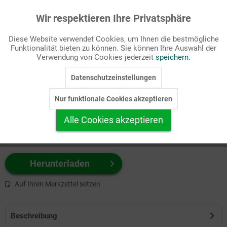
Wir respektieren Ihre Privatsphäre
Aktiv
Funktionale
Passende Stichworte
Diese Website verwendet Cookies, um Ihnen die bestmögliche
Heilige/Personen
Funktionalität bieten zu können. Sie können Ihre Auswahl der
Inaktiv
Marketing
Verwendung von Cookies jederzeit
speichern.
Wählen Sie
hier
zuerst Ihr Produktformat aus.
Datenschutzeinstellungen
Inaktiv
Tracking
z.B. Farbe-Grafik, Schwarz-Weiß-Grafik, mit/ohne Text ...
Nur funktionale Cookies akzeptieren
Inaktiv
Personalisierung
Alle Cookies akzeptieren
Inaktiv
Service
Herunterladen
Auf Ihren Merkzettel setzen
Beschreibung