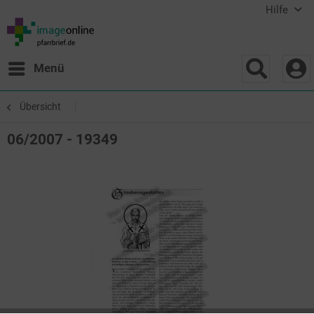
Hilfe
Menü
Übersicht
06/2007 - 19349