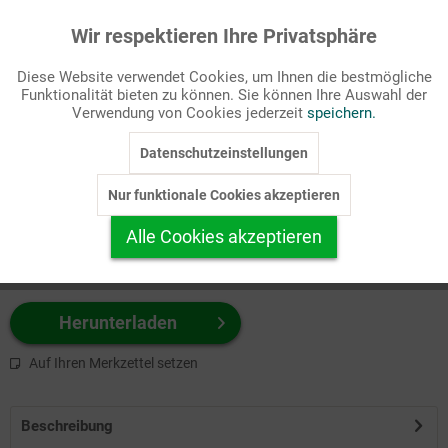
Wir respektieren Ihre Privatsphäre
Aktiv
Funktionale
Passende Stichworte
Diese Website verwendet Cookies, um Ihnen die bestmögliche
Gesellschaft/Politik
Funktionalität bieten zu können. Sie können Ihre Auswahl der
Inaktiv
Marketing
Verwendung von Cookies jederzeit
speichern.
Wählen Sie
hier
zuerst Ihr Produktformat aus.
Datenschutzeinstellungen
Inaktiv
Tracking
z.B. Farbe-Grafik, Schwarz-Weiß-Grafik, mit/ohne Text ...
Nur funktionale Cookies akzeptieren
Inaktiv
Personalisierung
Alle Cookies akzeptieren
Inaktiv
Service
Herunterladen
Auf Ihren Merkzettel setzen
Beschreibung