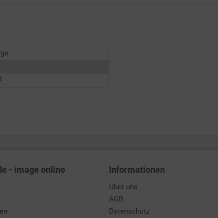
rge
7
de - image online
Informationen
Über uns
AGB
den
Datenschutz