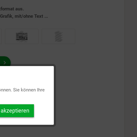
tformat aus.
rafik, mit/ohne Text ...
Aktiv
önnen. Sie können Ihre
Inaktiv
 akzeptieren
Inaktiv
Inaktiv