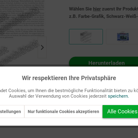
Wählen Sie
hier
zuerst Ihr Produk
z.B. Farbe-Grafik, Schwarz-Weiß-G
Herunterladen
Auf Ihren Merkzettel setzen
Wir respektieren Ihre Privatsphäre
et Cookies, um Ihnen die bestmögliche Funktionalität bieten zu k
Auswahl der Verwendung von Cookies jederzeit
speichern.
Alle Cookies
stellungen
Nur funktionale Cookies akzeptieren