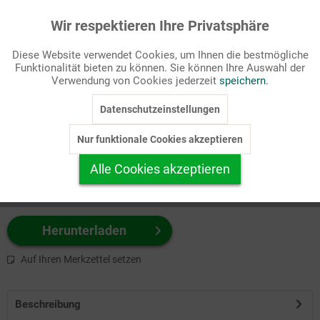
Wir respektieren Ihre Privatsphäre
Aktiv
Funktionale
Passende Stichworte
Diese Website verwendet Cookies, um Ihnen die bestmögliche
Kinderseite
Funktionalität bieten zu können. Sie können Ihre Auswahl der
Inaktiv
Marketing
Verwendung von Cookies jederzeit
speichern.
Wählen Sie
hier
zuerst Ihr Produktformat aus.
Datenschutzeinstellungen
Inaktiv
Tracking
z.B. Farbe-Grafik, Schwarz-Weiß-Grafik, mit/ohne Text ...
Nur funktionale Cookies akzeptieren
Inaktiv
Personalisierung
Alle Cookies akzeptieren
Inaktiv
Service
Herunterladen
Auf Ihren Merkzettel setzen
Beschreibung