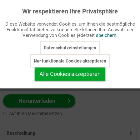
Wir respektieren Ihre Privatsphäre
Aktiv
Funktionale
Passende Stichworte
Diese Website verwendet Cookies, um Ihnen die bestmögliche
Feste/Feiern, Gemeindeleben
Funktionalität bieten zu können. Sie können Ihre Auswahl der
Inaktiv
Marketing
Verwendung von Cookies jederzeit
speichern.
Wählen Sie
hier
zuerst Ihr Produktformat aus.
Datenschutzeinstellungen
Inaktiv
Tracking
z.B. Farbe-Grafik, Schwarz-Weiß-Grafik, mit/ohne Text ...
Nur funktionale Cookies akzeptieren
Inaktiv
Personalisierung
Alle Cookies akzeptieren
Inaktiv
Service
Herunterladen
Auf Ihren Merkzettel setzen
Beschreibung