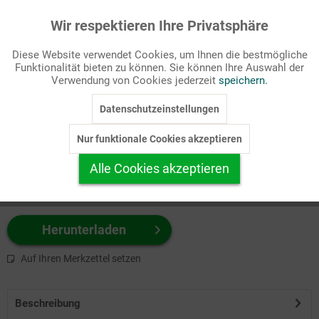
Wir respektieren Ihre Privatsphäre
Aktiv
Funktionale
Passende Stichworte
Diese Website verwendet Cookies, um Ihnen die bestmögliche
Kirche
Funktionalität bieten zu können. Sie können Ihre Auswahl der
Inaktiv
Marketing
Verwendung von Cookies jederzeit
speichern.
Wählen Sie
hier
zuerst Ihr Produktformat aus.
Datenschutzeinstellungen
Inaktiv
Tracking
z.B. Farbe-Grafik, Schwarz-Weiß-Grafik, mit/ohne Text ...
Nur funktionale Cookies akzeptieren
Inaktiv
Personalisierung
Alle Cookies akzeptieren
Inaktiv
Service
Herunterladen
Auf Ihren Merkzettel setzen
Beschreibung