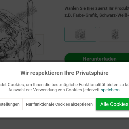
Wählen Sie
hier
zuerst Ihr Produk
z.B. Farbe-Grafik, Schwarz-Weiß-G
Herunterladen
Auf Ihren Merkzettel setzen
Wir respektieren Ihre Privatsphäre
et Cookies, um Ihnen die bestmögliche Funktionalität bieten zu k
Auswahl der Verwendung von Cookies jederzeit
speichern.
Alle Cookies
stellungen
Nur funktionale Cookies akzeptieren