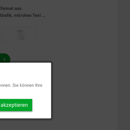
tformat aus.
rafik, mit/ohne Text ...
Aktiv
önnen. Sie können Ihre
Inaktiv
 akzeptieren
Inaktiv
Inaktiv