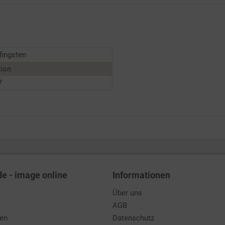
Pfingsten
tion
7
de - image online
Informationen
Über uns
AGB
den
Datenschutz