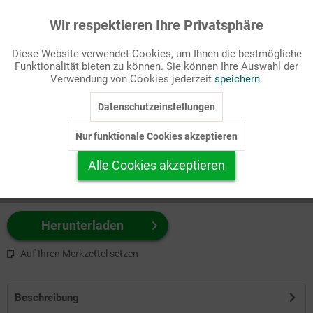
Wir respektieren Ihre Privatsphäre
Aktiv
Funktionale
Passende Stichworte
Diese Website verwendet Cookies, um Ihnen die bestmögliche
Mission
Funktionalität bieten zu können. Sie können Ihre Auswahl der
Inaktiv
Marketing
Verwendung von Cookies jederzeit
speichern.
Wählen Sie
hier
zuerst Ihr Produktformat aus.
Datenschutzeinstellungen
Inaktiv
Tracking
z.B. Farbe-Grafik, Schwarz-Weiß-Grafik, mit/ohne Text ...
Nur funktionale Cookies akzeptieren
Inaktiv
Personalisierung
Alle Cookies akzeptieren
Inaktiv
Service
Herunterladen
Auf Ihren Merkzettel setzen
Beschreibung