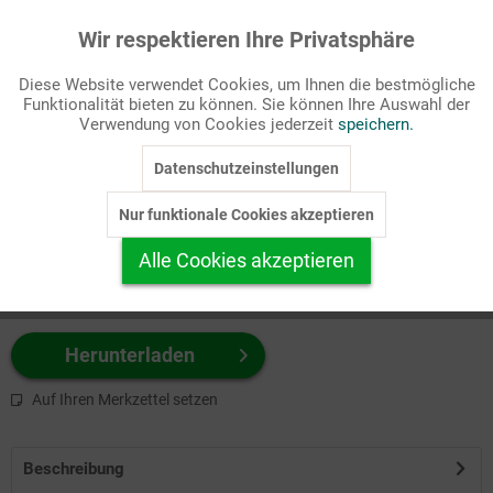
Wir respektieren Ihre Privatsphäre
Aktiv
Funktionale
Passende Stichworte
Diese Website verwendet Cookies, um Ihnen die bestmögliche
Sakramente/Kasualien, Witz
Funktionalität bieten zu können. Sie können Ihre Auswahl der
Inaktiv
Marketing
Verwendung von Cookies jederzeit
speichern.
Wählen Sie
hier
zuerst Ihr Produktformat aus.
Datenschutzeinstellungen
Inaktiv
Tracking
z.B. Farbe-Grafik, Schwarz-Weiß-Grafik, mit/ohne Text ...
Nur funktionale Cookies akzeptieren
Inaktiv
Personalisierung
Alle Cookies akzeptieren
Inaktiv
Service
Herunterladen
Auf Ihren Merkzettel setzen
Beschreibung