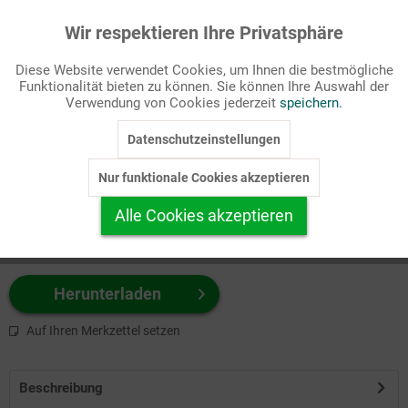
Wir respektieren Ihre Privatsphäre
Aktiv
Funktionale
Passende Stichworte
Diese Website verwendet Cookies, um Ihnen die bestmögliche
Heilige/Personen
Funktionalität bieten zu können. Sie können Ihre Auswahl der
Inaktiv
Marketing
Verwendung von Cookies jederzeit
speichern.
Wählen Sie
hier
zuerst Ihr Produktformat aus.
Datenschutzeinstellungen
Inaktiv
Tracking
z.B. Farbe-Grafik, Schwarz-Weiß-Grafik, mit/ohne Text ...
Nur funktionale Cookies akzeptieren
Inaktiv
Personalisierung
Alle Cookies akzeptieren
Inaktiv
Service
Herunterladen
Auf Ihren Merkzettel setzen
Beschreibung