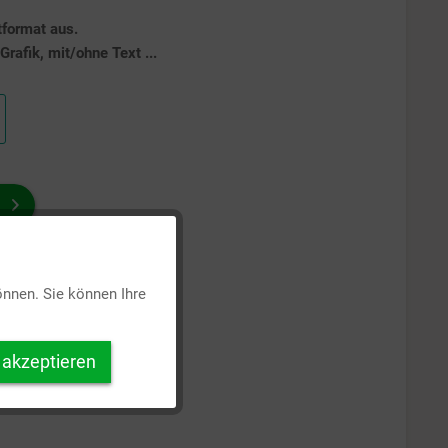
tformat aus.
rafik, mit/ohne Text ...
Aktiv
önnen. Sie können Ihre
Inaktiv
 akzeptieren
Inaktiv
Inaktiv