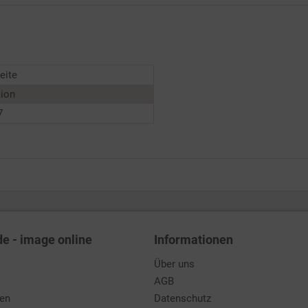
eite
tion
7
de - image online
Informationen
Über uns
AGB
den
Datenschutz