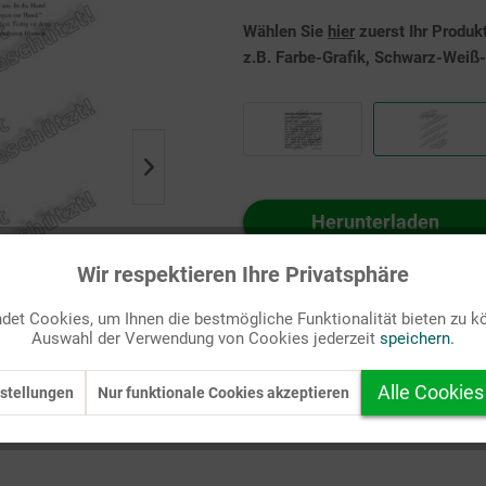
Wählen Sie
hier
zuerst Ihr Produk
z.B. Farbe-Grafik, Schwarz-Weiß-G
Herunterladen
Auf Ihren Merkzettel setzen
Wir respektieren Ihre Privatsphäre
et Cookies, um Ihnen die bestmögliche Funktionalität bieten zu k
Auswahl der Verwendung von Cookies jederzeit
speichern.
Alle Cookies
stellungen
Nur funktionale Cookies akzeptieren