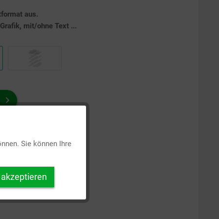
tformat aus.
rafik, mit/ohne Text ...
Aktiv
önnen. Sie können Ihre
Inaktiv
 akzeptieren
Inaktiv
Inaktiv