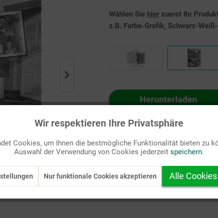
Wählen Sie
hier
zuerst Ihr Produk
z.B. Farbe-Grafik, Schwarz-Weiß-G
Herunterladen
Auf Ihren Merkzettel setzen
Wir respektieren Ihre Privatsphäre
et Cookies, um Ihnen die bestmögliche Funktionalität bieten zu k
Auswahl der Verwendung von Cookies jederzeit
speichern.
Alle Cookies
stellungen
Nur funktionale Cookies akzeptieren