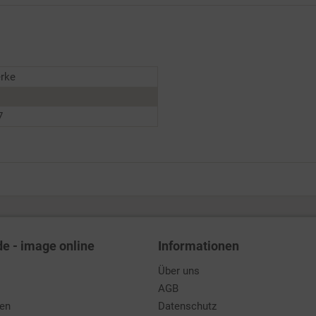
erke
7
de - image online
Informationen
Über uns
AGB
den
Datenschutz