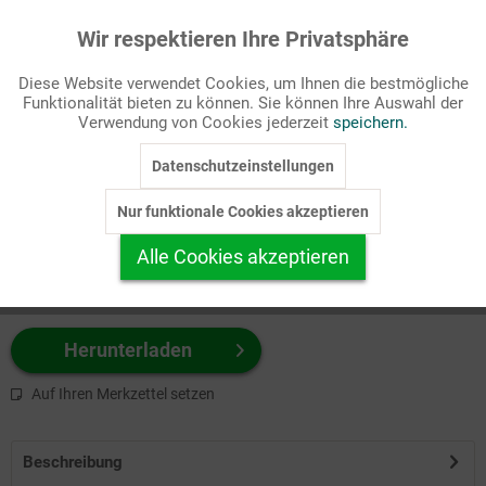
Wir respektieren Ihre Privatsphäre
Aktiv
Funktionale
Passende Stichworte
Diese Website verwendet Cookies, um Ihnen die bestmögliche
Kirchenjahr, Pfingsten
Funktionalität bieten zu können. Sie können Ihre Auswahl der
Inaktiv
Marketing
Verwendung von Cookies jederzeit
speichern.
Wählen Sie
hier
zuerst Ihr Produktformat aus.
Datenschutzeinstellungen
Inaktiv
Tracking
z.B. Farbe-Grafik, Schwarz-Weiß-Grafik, mit/ohne Text ...
Nur funktionale Cookies akzeptieren
Inaktiv
Personalisierung
Alle Cookies akzeptieren
Inaktiv
Service
Herunterladen
Auf Ihren Merkzettel setzen
Beschreibung