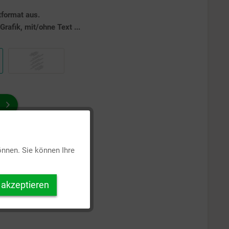
tformat aus.
rafik, mit/ohne Text ...
Aktiv
önnen. Sie können Ihre
Inaktiv
 akzeptieren
Inaktiv
Inaktiv