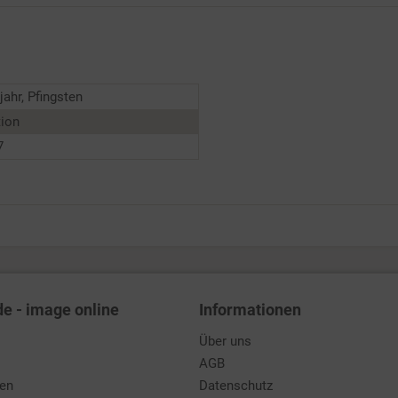
jahr, Pfingsten
tion
7
de - image online
Informationen
Über uns
AGB
den
Datenschutz