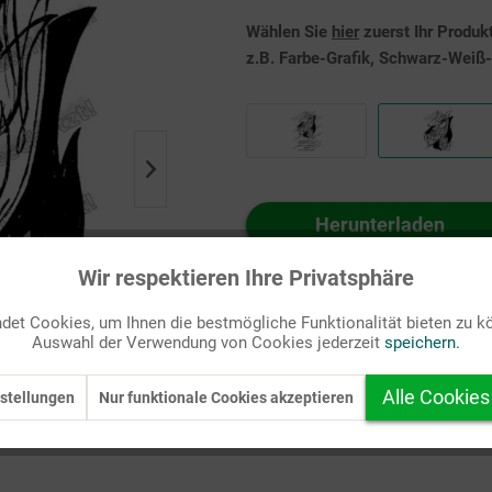
Wählen Sie
hier
zuerst Ihr Produk
z.B. Farbe-Grafik, Schwarz-Weiß-G
Herunterladen
Auf Ihren Merkzettel setzen
Wir respektieren Ihre Privatsphäre
et Cookies, um Ihnen die bestmögliche Funktionalität bieten zu k
Auswahl der Verwendung von Cookies jederzeit
speichern.
Alle Cookies
stellungen
Nur funktionale Cookies akzeptieren