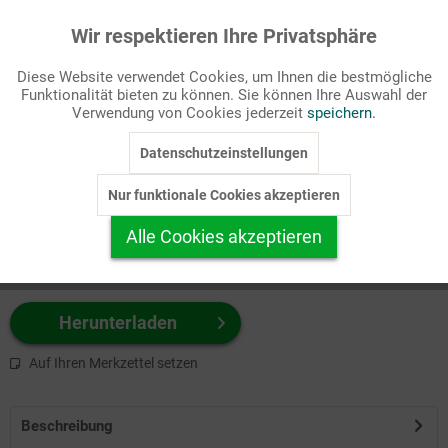
Wir respektieren Ihre Privatsphäre
Aktiv
Funktionale
Passende Stichworte
Diese Website verwendet Cookies, um Ihnen die bestmögliche
Kirchenjahr, Pfingsten
Funktionalität bieten zu können. Sie können Ihre Auswahl der
Inaktiv
Marketing
Verwendung von Cookies jederzeit
speichern.
Wählen Sie
hier
zuerst Ihr Produktformat aus.
Datenschutzeinstellungen
Inaktiv
Tracking
z.B. Farbe-Grafik, Schwarz-Weiß-Grafik, mit/ohne Text ...
Nur funktionale Cookies akzeptieren
Inaktiv
Personalisierung
Alle Cookies akzeptieren
Inaktiv
Service
Herunterladen
Auf Ihren Merkzettel setzen
Beschreibung