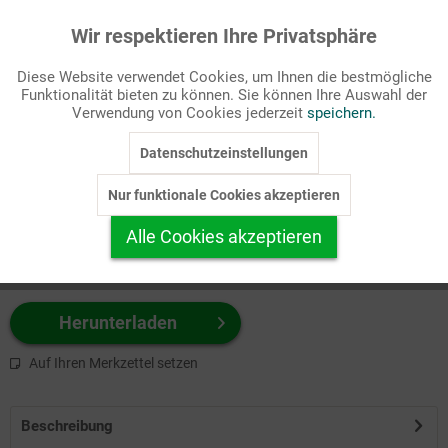
Wir respektieren Ihre Privatsphäre
Aktiv
Funktionale
Passende Stichworte
Diese Website verwendet Cookies, um Ihnen die bestmögliche
Kirchenjahr, Meditation
Funktionalität bieten zu können. Sie können Ihre Auswahl der
Inaktiv
Marketing
Verwendung von Cookies jederzeit
speichern.
Wählen Sie
hier
zuerst Ihr Produktformat aus.
Datenschutzeinstellungen
Inaktiv
Tracking
z.B. Farbe-Grafik, Schwarz-Weiß-Grafik, mit/ohne Text ...
Nur funktionale Cookies akzeptieren
Inaktiv
Personalisierung
Alle Cookies akzeptieren
Inaktiv
Service
Herunterladen
Auf Ihren Merkzettel setzen
Beschreibung