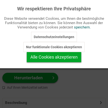
Wir respektieren Ihre Privatsphäre
Aktiv
Funktionale
Passende Stichworte
Diese Website verwendet Cookies, um Ihnen die bestmögliche
Gesellschaft/Politik
Funktionalität bieten zu können. Sie können Ihre Auswahl der
Inaktiv
Marketing
Verwendung von Cookies jederzeit
speichern.
Wählen Sie
hier
zuerst Ihr Produktformat aus.
Datenschutzeinstellungen
Inaktiv
Tracking
z.B. Farbe-Grafik, Schwarz-Weiß-Grafik, mit/ohne Text ...
Nur funktionale Cookies akzeptieren
Inaktiv
Personalisierung
Alle Cookies akzeptieren
Inaktiv
Service
Herunterladen
Auf Ihren Merkzettel setzen
Beschreibung