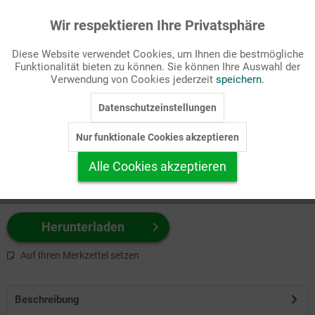
Wir respektieren Ihre Privatsphäre
Aktiv
Funktionale
Passende Stichworte
Diese Website verwendet Cookies, um Ihnen die bestmögliche
Kirchenjahr, Titelbilder
Funktionalität bieten zu können. Sie können Ihre Auswahl der
Inaktiv
Marketing
Verwendung von Cookies jederzeit
speichern.
Wählen Sie
hier
zuerst Ihr Produktformat aus.
Datenschutzeinstellungen
Inaktiv
Tracking
z.B. Farbe-Grafik, Schwarz-Weiß-Grafik, mit/ohne Text ...
Nur funktionale Cookies akzeptieren
Inaktiv
Personalisierung
Alle Cookies akzeptieren
Inaktiv
Service
Herunterladen
Auf Ihren Merkzettel setzen
Beschreibung