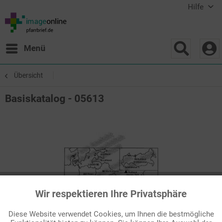
Hilfe
Menü
Übersicht
Basiskatalog - 05613
Wir respektieren Ihre Privatsphäre
Aktiv
Funktionale
Diese Website verwendet Cookies, um Ihnen die bestmögliche