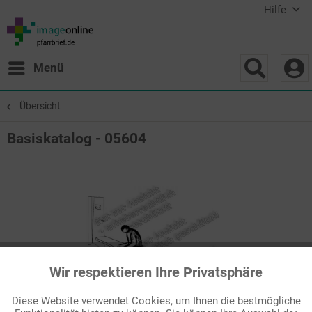
Hilfe
Menü
Übersicht
Basiskatalog - 05604
Wir respektieren Ihre Privatsphäre
Aktiv
Funktionale
Diese Website verwendet Cookies, um Ihnen die bestmögliche