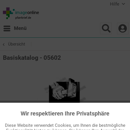
Hilfe
Menü
Übersicht
Basiskatalog - 05602
Wir respektieren Ihre Privatsphäre
Aktiv
Funktionale
Diese Website verwendet Cookies, um Ihnen die bestmögliche