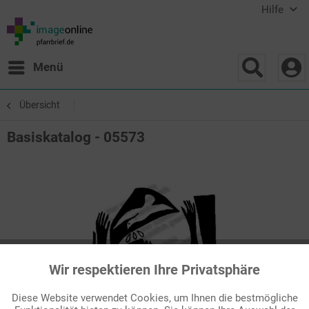
Hilfe
Menü
Übersicht
Basiskatalog - 05573
Wir respektieren Ihre Privatsphäre
Aktiv
Funktionale
Diese Website verwendet Cookies, um Ihnen die bestmögliche