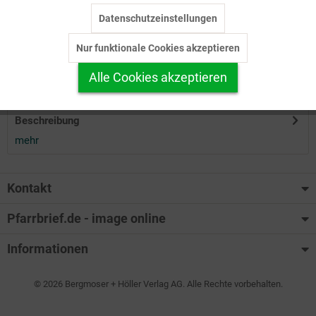
Datenschutzeinstellungen
Inaktiv
Tracking
Herunterladen
Nur funktionale Cookies akzeptieren
Inaktiv
Personalisierung
Alle Cookies akzeptieren
Auf Ihren Merkzettel setzen
Inaktiv
Service
Beschreibung
mehr
Kontakt
Pfarrbrief.de - image online
Informationen
© 2026 Bergmoser + Höller Verlag AG. Alle Rechte vorbehalten.