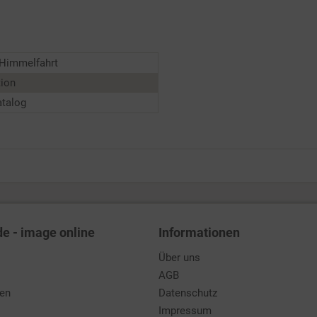
 Himmelfahrt
tion
atalog
de - image online
Informationen
Über uns
AGB
den
Datenschutz
Impressum