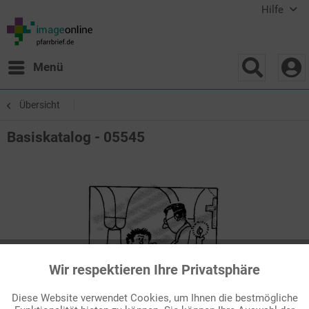
Hilfe
Menü
Übersicht
Basiskatalog - 05545
Wir respektieren Ihre Privatsphäre
Aktiv
Funktionale
Diese Website verwendet Cookies, um Ihnen die bestmögliche