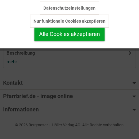
Datenschutzeinstellungen
Inaktiv
Tracking
Herunterladen
Nur funktionale Cookies akzeptieren
Inaktiv
Personalisierung
Alle Cookies akzeptieren
Auf Ihren Merkzettel setzen
Inaktiv
Service
Beschreibung
mehr
Kontakt
Pfarrbrief.de - image online
Informationen
© 2026 Bergmoser + Höller Verlag AG. Alle Rechte vorbehalten.