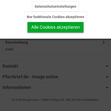
Datenschutzeinstellungen
Inaktiv
Tracking
Herunterladen
Nur funktionale Cookies akzeptieren
Inaktiv
Personalisierung
Alle Cookies akzeptieren
Auf Ihren Merkzettel setzen
Inaktiv
Service
Beschreibung
mehr
Kontakt
Pfarrbrief.de - image online
Informationen
© 2026 Bergmoser + Höller Verlag AG. Alle Rechte vorbehalten.