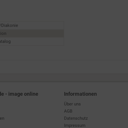
/Diakonie
tion
atalog
de - image online
Informationen
Über uns
AGB
den
Datenschutz
Impressum