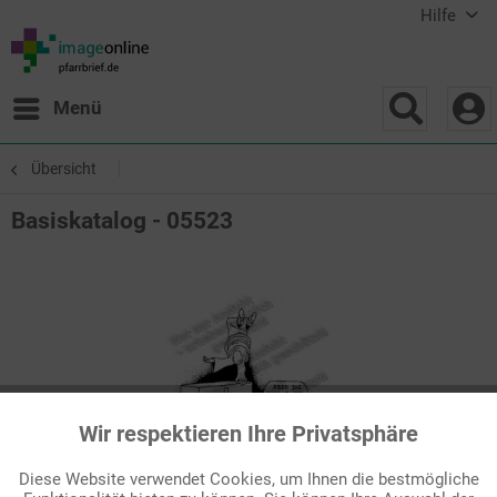
Hilfe
Menü
Übersicht
Basiskatalog - 05523
Wir respektieren Ihre Privatsphäre
Aktiv
Funktionale
Diese Website verwendet Cookies, um Ihnen die bestmögliche