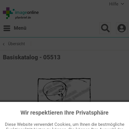
Hilfe
Menü
Übersicht
Basiskatalog - 05513
Wir respektieren Ihre Privatsphäre
Aktiv
Funktionale
Diese Website verwendet Cookies, um Ihnen die bestmögliche