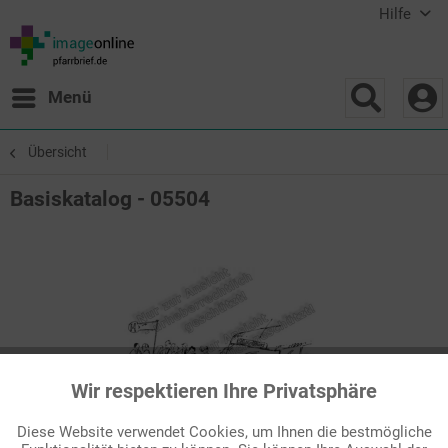
Hilfe
Menü
Übersicht
Basiskatalog - 05504
Wir respektieren Ihre Privatsphäre
Aktiv
Funktionale
Diese Website verwendet Cookies, um Ihnen die bestmögliche