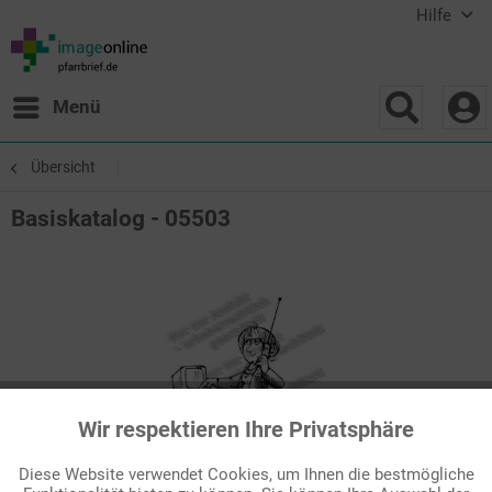
Hilfe
Menü
Übersicht
Basiskatalog - 05503
Wir respektieren Ihre Privatsphäre
Aktiv
Funktionale
Diese Website verwendet Cookies, um Ihnen die bestmögliche