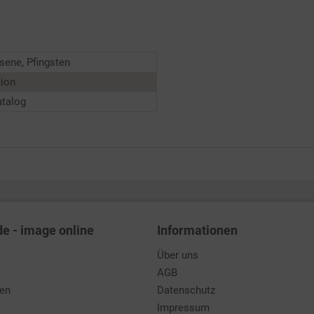
ene, Pfingsten
tion
atalog
de - image online
Informationen
Über uns
AGB
den
Datenschutz
Impressum