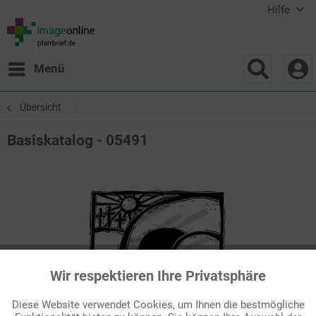
Hilfe
Menü
Übersicht
Basiskatalog - 05491
Wir respektieren Ihre Privatsphäre
Aktiv
Funktionale
Diese Website verwendet Cookies, um Ihnen die bestmögliche