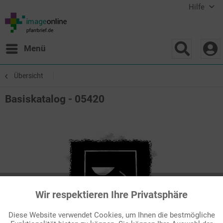
Hilfe
Menü
Übersicht
Basiskatalog - 05420
Wir respektieren Ihre Privatsphäre
Aktiv
Funktionale
Diese Website verwendet Cookies, um Ihnen die bestmögliche