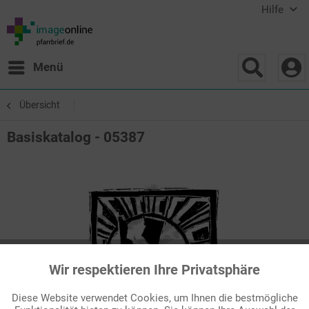
Hilfe
Menü
Übersicht
Basiskatalog - 05387
Wir respektieren Ihre Privatsphäre
Aktiv
Funktionale
Diese Website verwendet Cookies, um Ihnen die bestmögliche