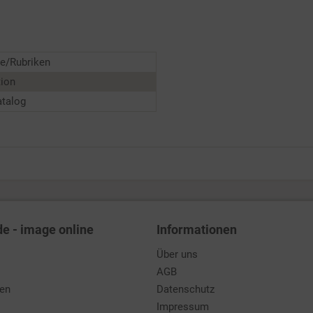
e/Rubriken
tion
atalog
de - image online
Informationen
Über uns
AGB
den
Datenschutz
Impressum