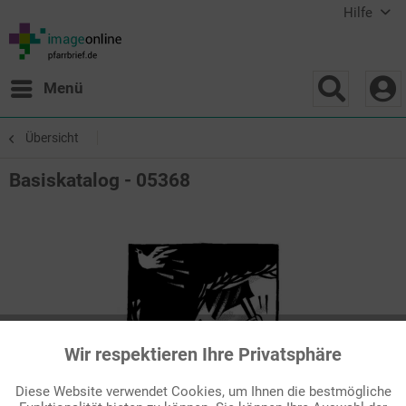
Hilfe
Menü
Übersicht
Basiskatalog - 05368
Wir respektieren Ihre Privatsphäre
Aktiv
Funktionale
Diese Website verwendet Cookies, um Ihnen die bestmögliche