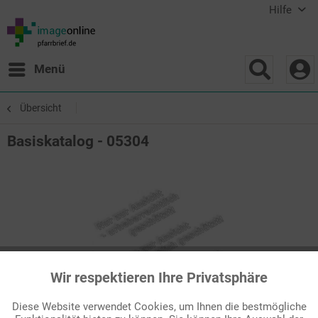
Hilfe
Menü
Übersicht
Basiskatalog - 05304
Wir respektieren Ihre Privatsphäre
Aktiv
Funktionale
Diese Website verwendet Cookies, um Ihnen die bestmögliche